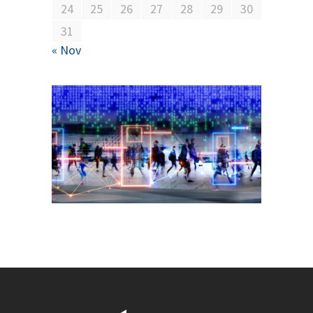
24
25
26
27
28
29
30
31
« Nov