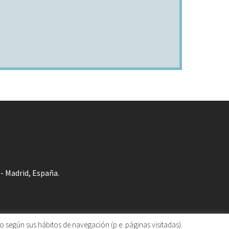
 - Madrid, España.
o según sus hábitos de navegación (p.e. páginas visitadas).