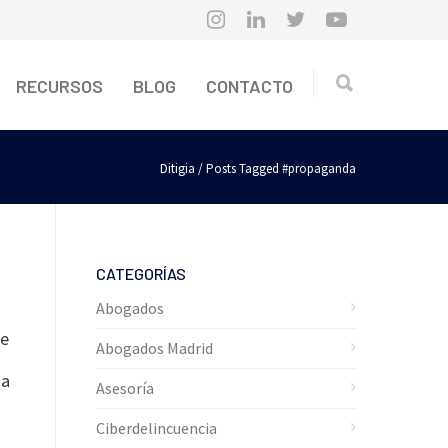
RECURSOS
BLOG
CONTACTO
Ditigia
/ Posts Tagged #propaganda
CATEGORÍAS
Abogados
de
Abogados Madrid
ma
Asesoría
Ciberdelincuencia